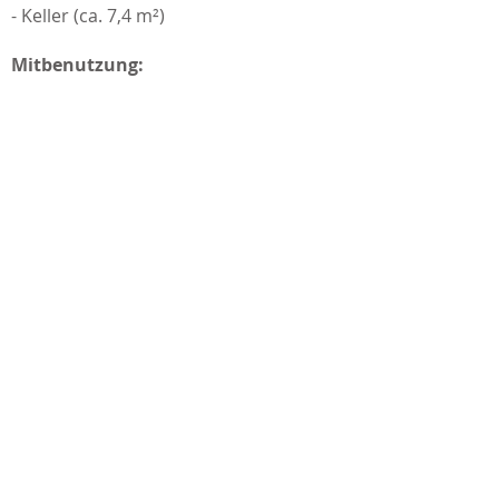
- Keller (ca. 7,4 m²)
Mitbenutzung:
- Fahrradabstellraum
- Wäsche-Trockenraum
Am Stadtgarten 1-31, 78647 Trossingen,
Telefon
+49 7583 3031
, Fax 3030
Datenschutz
Impressum
© 2019 by Britta Benz