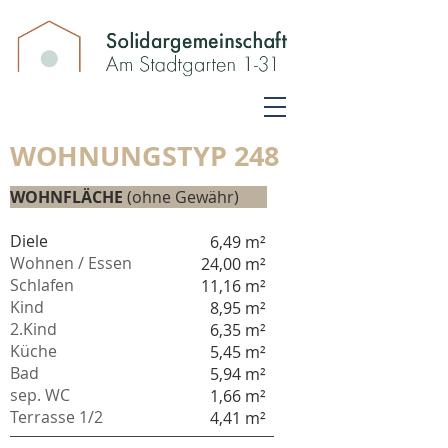
Solidargemeinschaft am stadtgarten 1-21
harmonisch wohnen in trossingen
WOHNUNGSTYP 248
WOHNFLÄCHE
(ohne Gewähr)
Diele
6,49 m²
Wohnen / Essen
24,00 m²
Schlafen
11,16 m²
Kind
8,95 m²
2.Kind
6,35 m²
Küche
5,45 m²
Bad
5,94 m²
sep. WC
1,66 m²
Terrasse 1/2
4,41 m²