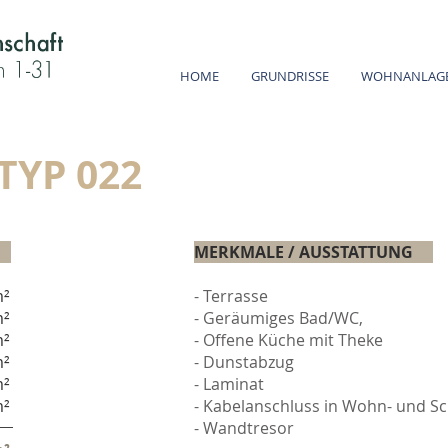
Solidargemeinschaft am stadtgarten 1-21 harmonisch 
HOME
GRUNDRISSE
WOHNANLAG
YP 022
r)
MERKMALE / AUSSTATTUNG
m²
- Terrasse
m²
- Geräumiges Bad/WC,
²
- Offene Küche mit Theke
²
- Dunstabzug
²
- Laminat
²
- Kabelanschluss in Wohn- und Sc
- Wandtresor