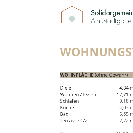
WOHNUNGST
WOHNFLÄCHE
(ohne Gewäh
Diele
4,84 
Wohnen / Essen
17,71 
Schlafen
9,18
m
Küche
4,03
m
Bad
5,65
m
Terrasse 1/2
2,72
m