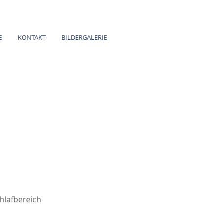
wohnen in trossingen
E
KONTAKT
BILDERGALERIE
hlafbereich